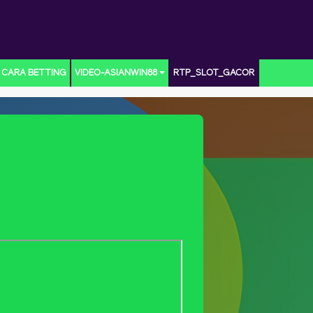
CARA BETTING
VIDEO-ASIANWIN88
RTP_SLOT_GACOR