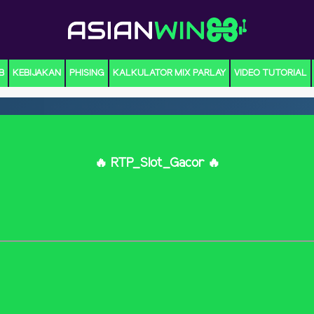
B
KEBIJAKAN
PHISING
KALKULATOR MIX PARLAY
VIDEO TUTORIAL
🔥 RTP_Slot_Gacor 🔥